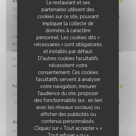
Regis
D
Le restaurant et ses
partenaires utilisent des
2026-08-01
- 19:30 - Couverts 2
cookies sur ce site, pouvant
Service
:
5
/5
Ambiance
:
5
/5
Cuisine
:
5
/5
Qualité / Prix
:
5
/5
impliquer la collecte de
données à caractère
L’accueil est très bon, nous avons pris la formule en 5
personnel. Les cookies dits «
nécessaires » sont obligatoires
plats, quel voyage! Le service est parfait, et nous avons
et installés par défaut.
été agréablement surpris par les associations de saveurs.
D'autres cookies facultatifs
Le prix est raisonnable au vu du travail fourni, chef et
nécessitent votre
service au top.
consentement. Ces cookies
facultatifs servent à analyser
votre navigation, mesurer
Sophie
L
l'audience du site, proposer
2026-08-01
- 21:00 - Couverts 3
des fonctionnalités (ex : en lien
Service
:
5
/5
Ambiance
:
5
/5
Cuisine
:
5
/5
Qualité / Prix
:
5
/5
avec les réseaux sociaux) ou
afficher des publicités ou
contenus personnalisés.
Julien
D
Cliquez sur « Tout accepter », «
2026-07-30
- 19:30 - Couverts 2
Tout refuser » ou «