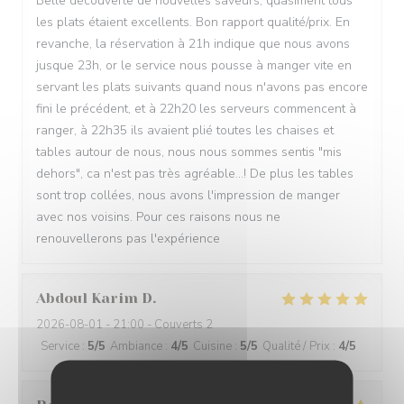
Belle découverte de nouvelles saveurs, quasiment tous
les plats étaient excellents. Bon rapport qualité/prix. En
revanche, la réservation à 21h indique que nous avons
jusque 23h, or le service nous pousse à manger vite en
servant les plats suivants quand nous n'avons pas encore
fini le précédent, et à 22h20 les serveurs commencent à
ranger, à 22h35 ils avaient plié toutes les chaises et
tables autour de nous, nous nous sommes sentis "mis
dehors", ca n'est pas très agréable...! De plus les tables
sont trop collées, nous avons l'impression de manger
avec nos voisins. Pour ces raisons nous ne
renouvellerons pas l'expérience
Abdoul Karim
D
2026-08-01
- 21:00 - Couverts 2
Service
:
5
/5
Ambiance
:
4
/5
Cuisine
:
5
/5
Qualité / Prix
:
4
/5