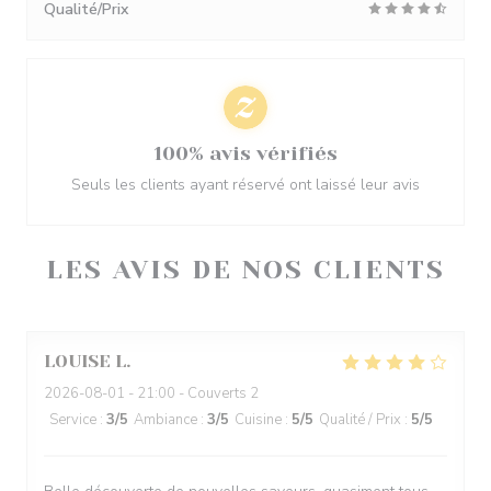
Qualité/Prix
100% avis vérifiés
Seuls les clients ayant réservé ont laissé leur avis
LES AVIS DE NOS CLIENTS
LOUISE
L
2026-08-01
- 21:00 - Couverts 2
Service
:
3
/5
Ambiance
:
3
/5
Cuisine
:
5
/5
Qualité / Prix
:
5
/5