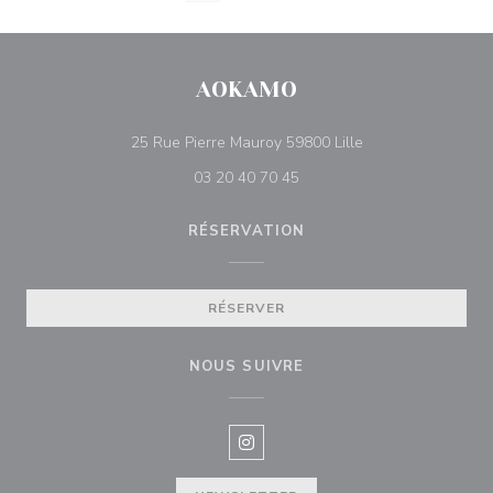
AOKAMO
((ouvre une nouvell
25 Rue Pierre Mauroy 59800 Lille
03 20 40 70 45
RÉSERVATION
RÉSERVER
NOUS SUIVRE
Instagram ((ouvre une nouvelle f