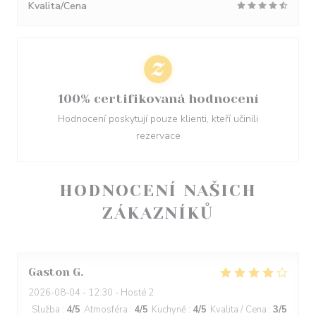
Kvalita/Cena
100% certifikovaná hodnocení
Hodnocení poskytují pouze klienti, kteří učinili
rezervace
HODNOCENÍ NAŠICH
ZÁKAZNÍKŮ
Gaston
G
2026-08-04
- 12:30 - Hosté 2
Služba
:
4
/5
Atmosféra
:
4
/5
Kuchyně
:
4
/5
Kvalita / Cena
:
3
/5