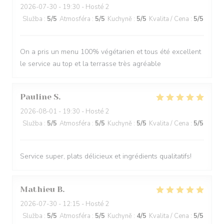
2026-07-30
- 19:30 - Hosté 2
Služba
:
5
/5
Atmosféra
:
5
/5
Kuchyně
:
5
/5
Kvalita / Cena
:
5
/5
On a pris un menu 100% végétarien et tous été excellent
le service au top et la terrasse très agréable
Pauline
S
2026-08-01
- 19:30 - Hosté 2
Služba
:
5
/5
Atmosféra
:
5
/5
Kuchyně
:
5
/5
Kvalita / Cena
:
5
/5
Service super, plats délicieux et ingrédients qualitatifs!
Mathieu
B
2026-07-30
- 12:15 - Hosté 2
Služba
:
5
/5
Atmosféra
:
5
/5
Kuchyně
:
4
/5
Kvalita / Cena
:
5
/5