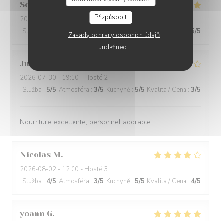
Sophie
L
Přizpůsobit
2026-08-01
- 21:00 - Hosté 3
Služba
:
5
/5
Atmosféra
:
5
/5
Kuchyně
:
5
/5
Kvalita / Cena
:
5
/5
Zásady ochrany osobních údajů
undefined
Julien
D
2026-07-30
- 19:30 - Hosté 2
Služba
:
5
/5
Atmosféra
:
3
/5
Kuchyně
:
5
/5
Kvalita / Cena
:
3
/5
Nourriture excellente, personnel adorable.
Nicolas
M
2026-08-02
- 12:00 - Hosté 3
Služba
:
4
/5
Atmosféra
:
3
/5
Kuchyně
:
5
/5
Kvalita / Cena
:
4
/5
yoann
G