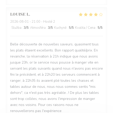
LOUISE
L
2026-08-01
- 21:00 - Hosté 2
Služba
:
3
/5
Atmosféra
:
3
/5
Kuchyně
:
5
/5
Kvalita / Cena
:
5
/5
Belle découverte de nouvelles saveurs, quasiment tous
les plats étaient excellents. Bon rapport qualité/prix. En
revanche, la réservation à 21h indique que nous avons
jusque 23h, or le service nous pousse à manger vite en
servant les plats suivants quand nous n'avons pas encore
fini le précédent, et à 22h20 les serveurs commencent à
ranger, à 22h35 ils avaient plié toutes les chaises et
tables autour de nous, nous nous sommes sentis "mis
dehors", ca n'est pas très agréable...! De plus les tables
sont trop collées, nous avons l'impression de manger
avec nos voisins. Pour ces raisons nous ne
renouvellerons pas l'expérience