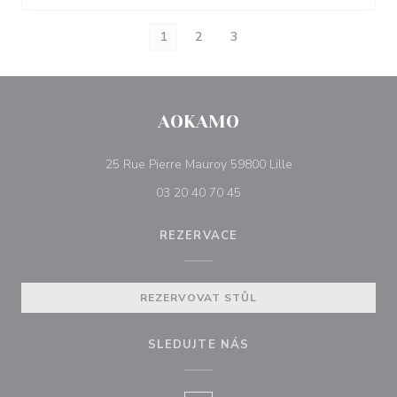
1
2
3
AOKAMO
((otevře se v nové
25 Rue Pierre Mauroy 59800 Lille
03 20 40 70 45
REZERVACE
REZERVOVAT STŮL
SLEDUJTE NÁS