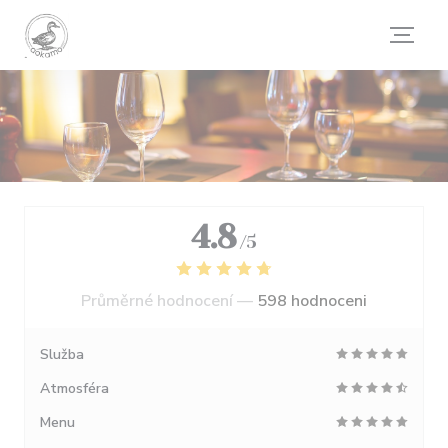
Panel pro správu cookies
4.8
/5
Průměrné hodnocení —
598 hodnoceni
Služba
Atmosféra
Menu