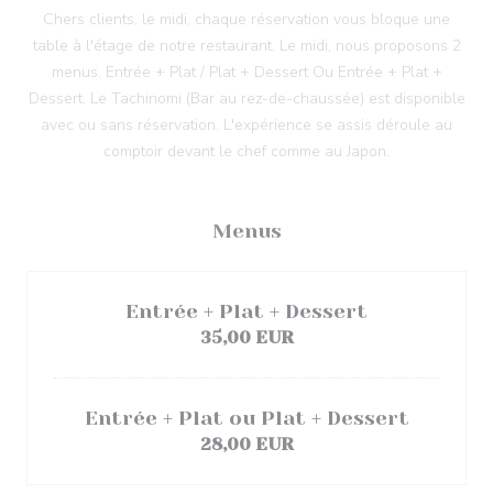
Chers clients, le midi, chaque réservation vous bloque une
table à l'étage de notre restaurant. Le midi, nous proposons 2
menus. Entrée + Plat / Plat + Dessert Ou Entrée + Plat +
Dessert. Le Tachinomi (Bar au rez-de-chaussée) est disponible
avec ou sans réservation. L'expérience se assis déroule au
comptoir devant le chef comme au Japon.
Menus
Entrée + Plat + Dessert
35,00 EUR
Entrée + Plat ou Plat + Dessert
28,00 EUR