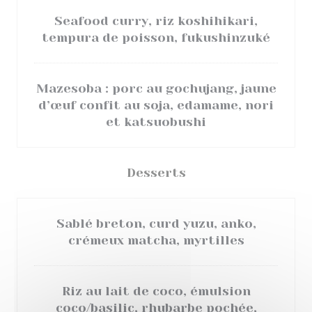
Seafood curry, riz koshihikari,
tempura de poisson, fukushinzuké
Mazesoba : porc au gochujang, jaune
d’œuf confit au soja, edamame, nori
et katsuobushi
Desserts
Sablé breton, curd yuzu, anko,
crémeux matcha, myrtilles
Riz au lait de coco, émulsion
coco/basilic, rhubarbe pochée,