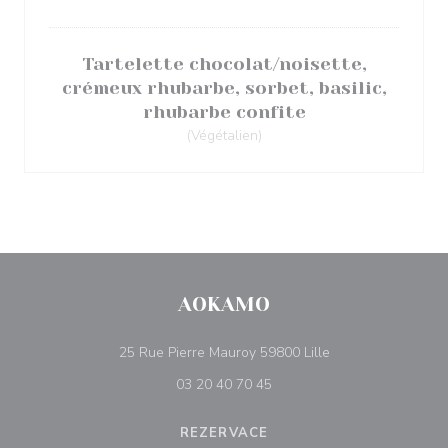
Tartelette chocolat/noisette,
crémeux rhubarbe, sorbet, basilic,
rhubarbe confite
(Végétalien)
AOKAMO
((otevře se v nové
25 Rue Pierre Mauroy 59800 Lille
03 20 40 70 45
REZERVACE