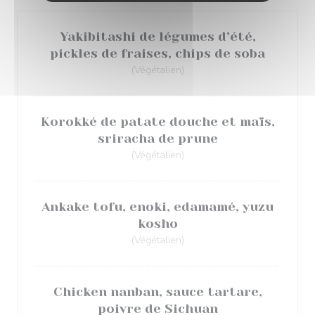
Yakibitashi de légumes d’été,
pickles de fraises, chips de soba
(Végétalien)
Korokké de patate douche et maïs,
sriracha de prune
(Végétalien)
Ankake tofu, enoki, edamamé, yuzu
kosho
(Végétalien)
Chicken nanban, sauce tartare,
poivre de Sichuan