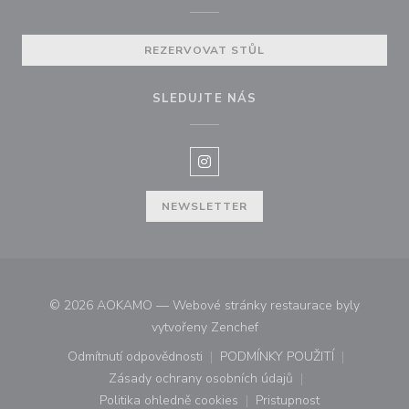
REZERVOVAT STŮL
SLEDUJTE NÁS
Instagram ((otevře se v novém o
NEWSLETTER
© 2026 AOKAMO — Webové stránky restaurace byly
((otevře se v novém okně))
vytvořeny
Zenchef
Odmítnutí odpovědnosti
PODMÍNKY POUŽITÍ
((otevře se v novém okně))
((otevře se v novém o
Zásady ochrany osobních údajů
((otevře se v novém okně))
Politika ohledně cookies
Pristupnost