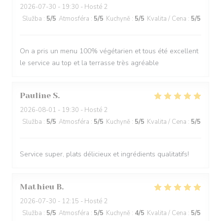
2026-07-30
- 19:30 - Hosté 2
Služba
:
5
/5
Atmosféra
:
5
/5
Kuchyně
:
5
/5
Kvalita / Cena
:
5
/5
On a pris un menu 100% végétarien et tous été excellent
le service au top et la terrasse très agréable
Pauline
S
2026-08-01
- 19:30 - Hosté 2
Služba
:
5
/5
Atmosféra
:
5
/5
Kuchyně
:
5
/5
Kvalita / Cena
:
5
/5
Service super, plats délicieux et ingrédients qualitatifs!
Mathieu
B
2026-07-30
- 12:15 - Hosté 2
Služba
:
5
/5
Atmosféra
:
5
/5
Kuchyně
:
4
/5
Kvalita / Cena
:
5
/5