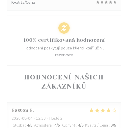
Kvalita/Cena
100% certifikovaná hodnocení
Hodnocení poskytují pouze klienti, kteří učinili
rezervace
HODNOCENÍ NAŠICH
ZÁKAZNÍKŮ
Gaston
G
2026-08-04
- 12:30 - Hosté 2
Služba
:
4
/5
Atmosféra
:
4
/5
Kuchyně
:
4
/5
Kvalita / Cena
:
3
/5