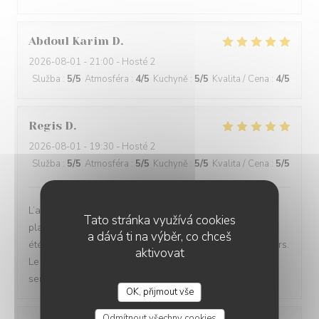
Abdoul Karim
D
2026-08-01
- 21:00 - Hosté 2
Služba
:
5
/5
Atmosféra
:
4
/5
Kuchyně
:
5
/5
Kvalita / Cena
:
4
/5
Regis
D
2026-08-01
- 19:30 - Hosté 2
Služba
:
5
/5
Atmosféra
:
5
/5
Kuchyně
:
5
/5
Kvalita / Cena
:
5
/5
L’accueil est très bon, nous avons pris la formule en 5
Tato stránka využívá cookies
plats, quel voyage! Le service est parfait, et nous avons
a dává ti na výběr, co chceš
été agréablement surpris par les associations de saveurs.
aktivovat
Le prix est raisonnable au vu du travail fourni, chef et
service au top.
OK, přijmout vše
Odmítnout všechny cookies