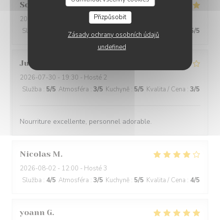
Sophie
L
Přizpůsobit
2026-08-01
- 21:00 - Hosté 3
Služba
:
5
/5
Atmosféra
:
5
/5
Kuchyně
:
5
/5
Kvalita / Cena
:
5
/5
Zásady ochrany osobních údajů
undefined
Julien
D
2026-07-30
- 19:30 - Hosté 2
Služba
:
5
/5
Atmosféra
:
3
/5
Kuchyně
:
5
/5
Kvalita / Cena
:
3
/5
Nourriture excellente, personnel adorable.
Nicolas
M
2026-08-02
- 12:00 - Hosté 3
Služba
:
4
/5
Atmosféra
:
3
/5
Kuchyně
:
5
/5
Kvalita / Cena
:
4
/5
yoann
G