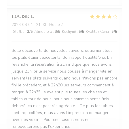
LOUISE
L
2026-08-01
- 21:00 - Hosté 2
Služba
:
3
/5
Atmosféra
:
3
/5
Kuchyně
:
5
/5
Kvalita / Cena
:
5
/5
Belle découverte de nouvelles saveurs, quasiment tous
les plats étaient excellents. Bon rapport qualité/prix. En
revanche, la réservation à 21h indique que nous avons
jusque 23h, or le service nous pousse à manger vite en
servant les plats suivants quand nous n'avons pas encore
fini le précédent, et à 22h20 les serveurs commencent à
ranger, à 22h35 ils avaient plié toutes les chaises et
tables autour de nous, nous nous sommes sentis "mis
dehors", ca n'est pas très agréable...! De plus les tables
sont trop collées, nous avons l'impression de manger
avec nos voisins. Pour ces raisons nous ne
renouvellerons pas l'expérience