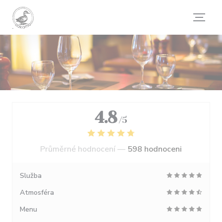
Panel pro správu cookies
4.8
/5
Průměrné hodnocení —
598 hodnoceni
Služba
Atmosféra
Menu