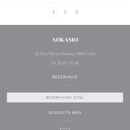
1
2
3
AOKAMO
((otevře se v nové
25 Rue Pierre Mauroy 59800 Lille
03 20 40 70 45
REZERVACE
REZERVOVAT STŮL
SLEDUJTE NÁS