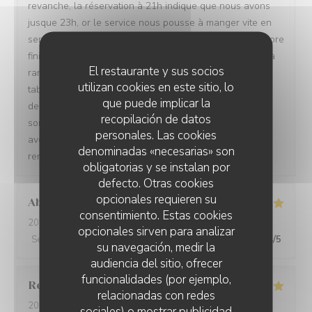
revanche, la réservation à 21h indique que nous avons
jusque 23h, or le service nous pousse à manger vite en
servant les plats suivants quand nous n'avons pas encore
fini le précédent, et à 22h20 les serveurs commencent à
El restaurante y sus socios
ranger, à 22h35 ils avaient plié toutes les chaises et
utilizan cookies en este sitio, lo
tables autour de nous, nous nous sommes sentis "mis
que puede implicar la
dehors", ca n'est pas très agréable...! De plus les tables
recopilación de datos
sont trop collées, nous avons l'impression de manger
personales. Las cookies
avec nos voisins. Pour ces raisons nous ne
denominadas «necesarias» son
renouvellerons pas l'expérience
obligatorias y se instalan por
defecto. Otras cookies
opcionales requieren su
Abdoul Karim
D
consentimiento. Estas cookies
2026-08-01
- 21:00 - Invitados 2
opcionales sirven para analizar
Servicio
:
5
/5
Ambiente
:
4
/5
Menú
:
5
/5
Calidad / Precio
:
4
/5
su navegación, medir la
audiencia del sitio, ofrecer
funcionalidades (por ejemplo,
Regis
D
relacionadas con redes
2026-08-01
- 19:30 - Invitados 2
sociales) o mostrar publicidad