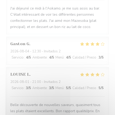
J'ai déjeuné ce midi à l'Aokamo, je me suis assis au bar.
C'était intéressant de voir les différentes personnes
confectionner les plats. J'ai aimé mon Mazesoba (plat
principal), et en dessert un bon riz au lait de coco.
Gaston
G
2026-08-04
- 12:30 - Invitados 2
Servicio
:
4
/5
Ambiente
:
4
/5
Menú
:
4
/5
Calidad / Precio
:
3
/5
LOUISE
L
2026-08-01
- 21:00 - Invitados 2
Servicio
:
3
/5
Ambiente
:
3
/5
Menú
:
5
/5
Calidad / Precio
:
5
/5
Belle découverte de nouvelles saveurs, quasiment tous
les plats étaient excellents. Bon rapport qualité/prix. En