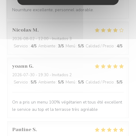
Nourriture excellente, personnel adorable.
Nicolas
M
2026-08-02
- 12:00 - Invitados 3
Servicio
:
4
/5
Ambiente
:
3
/5
Menú
:
5
/5
Calidad / Precio
:
4
/5
yoann
G
2026-07-30
- 19:30 - Invitados 2
Servicio
:
5
/5
Ambiente
:
5
/5
Menú
:
5
/5
Calidad / Precio
:
5
/5
On a pris un menu 100% végétarien et tous été excellent
le service au top et la terrasse très agréable
Pauline
S