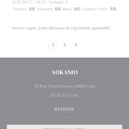
2026-08-01
- 19:30 - Invitados 2
Servicio
:
5
/5
Ambiente
:
5
/5
Menú
:
5
/5
Calidad / Precio
:
5
/5
Service super, plats délicieux et ingrédients qualitatifs!
1
2
3
AOKAMO
((abre en una nuev
25 Rue Pierre Mauroy 59800 Lille
03 20 40 70 45
RESERVA