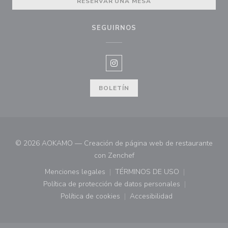
RESERVAR UNA MESA
SEGUIRNOS
Instagram ((abre en una nueva v
BOLETÍN
© 2026 AOKAMO — Creación de página web de restaurante
((abre en una nueva ventana)
con
Zenchef
Menciones legales
TÉRMINOS DE USO
((abre en una nueva ventana))
((abre en una nueva ven
Política de protección de datos personales
((abre en una nueva ventana))
Política de cookies
Accesibilidad
((abre en una nueva ventana))
((abre en una nueva ven