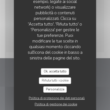
esempio, legate ai social
network) o visualizzare
pubblicità o contenuti
personalizzati. Clicca su
'Accetta tutto', 'Rifiuta tutto' o
'Personalizza' per gestire le
tue preferenze. Puoi
modificare le tue scelte in
qualsiasi momento cliccando
sull'icona del cookie in basso a
sinistra delle pagine del sito.
AOKAMO
Ok, accetta tutto
Rifiuta tutti i cookie
((apre una nuova fi
25 Rue Pierre Mauroy 59800 Lille
Personalizza
03 20 40 70 45
Politica di protezione dei dati personali
PRENOTAZIONE
Politica di gestione dei cookie