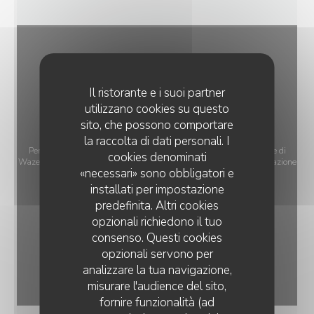
Il ristorante e i suoi partner
utilizzano cookies su questo
sito, che possono comportare
la raccolta di dati personali. I
Per visualizzare la mappa interattiva Waze, devi accettare i cookie di
cookies denominati
Waze Map (Google). Questi cookie possono raccogliere dati di navigazione
«necessari» sono obbligatori e
e localizzazione.
Consenti
installati per impostazione
predefinita. Altri cookies
opzionali richiedono il tuo
consenso. Questi cookies
opzionali servono per
analizzare la tua navigazione,
misurare l'audience del sito,
fornire funzionalità (ad