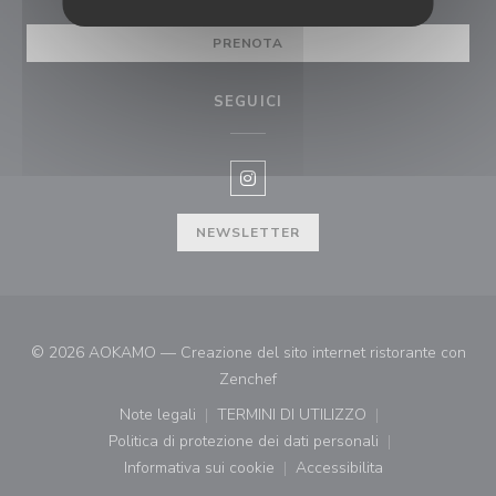
PRENOTA
SEGUICI
Instagram ((apre una nuova fines
NEWSLETTER
© 2026 AOKAMO — Creazione del sito internet ristorante con
((apre una nuova finestra))
Zenchef
Note legali
TERMINI DI UTILIZZO
((apre una nuova finestra))
((apre una nuova finestra))
Politica di protezione dei dati personali
((apre una nuova finestra))
Informativa sui cookie
Accessibilita
((apre una nuova finestra))
((apre una nuova finest