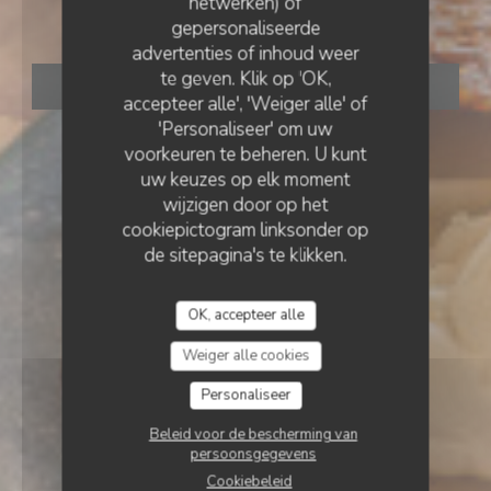
netwerken) of
gepersonaliseerde
advertenties of inhoud weer
te geven. Klik op 'OK,
RESERVEER EEN TAFEL
accepteer alle', 'Weiger alle' of
'Personaliseer' om uw
voorkeuren te beheren. U kunt
uw keuzes op elk moment
wijzigen door op het
cookiepictogram linksonder op
de sitepagina's te klikken.
OK, accepteer alle
Weiger alle cookies
Personaliseer
Beleid voor de bescherming van
persoonsgegevens
Cookiebeleid